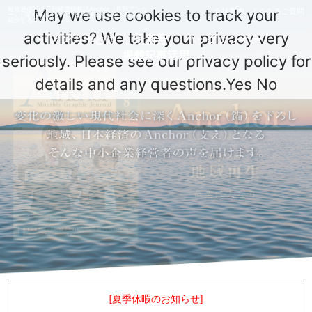
報道通信社の月刊経営情報誌Anchor（月刊アンカ
May we use cookies to track your
会社案内
よくあるご質問
ー）│深く錨を下ろし、日本経済を支える経営者を
紹介するマガジン
activities? We take your privacy very
アンカーとは
最新号
バックナンバー
掲載記事活用
seriously. Please see our privacy policy for
details and any questions.
Yes
No
[夏季休暇のお知らせ]